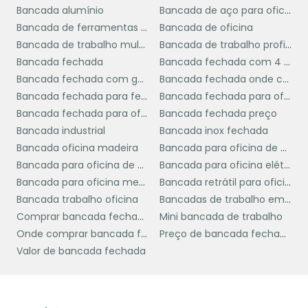
uma opção viável para pequenas empresas e
Bancada alumínio
Bancada de aço para oficina
empreendedores que precisam gerenciar
Bancada de ferramentas para oficina
Bancada de oficina
seus orçamentos com eficiência.
Bancada de trabalho multiuso
Bancada de trabalho profissional
Bancada fechada
Bancada fechada com 4 portas
Em resumo, as mini bancadas de trabalho
Bancada fechada com gaveta
Bancada fechada onde comprar
oferecem uma solução prática e eficiente
Bancada fechada para ferramenta
Bancada fechada para oficina
para quem busca otimização de espaço,
Bancada fechada para oficina preço
Bancada fechada preço
organização e flexibilidade em suas
Bancada industrial
Bancada inox fechada
atividades diárias. Essas vantagens tornam a
Bancada oficina madeira
Bancada para oficina de madeira
mini bancada uma escolha inteligente para
Bancada para oficina de moto
Bancada para oficina elétrica
qualquer ambiente que exija um espaço de
Bancada para oficina mecânica
Bancada retrátil para oficina
trabalho bem estruturado.
Bancada trabalho oficina
Bancadas de trabalho em madeira
COMO ESCOLHER A MINI
Comprar bancada fechada
Mini bancada de trabalho
BANCADA IDEAL
Onde comprar bancada fechada
Preço de bancada fechada
Valor de bancada fechada
mini bancada de trabalho ideal
Escolher a
requer atenção a alguns critérios
fundamentais que garantirão que a escolha