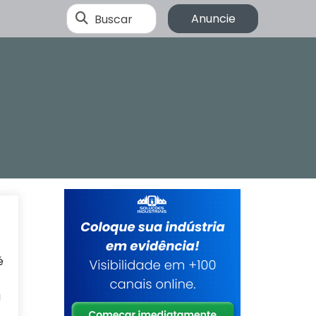
Buscar
Anuncie
é
a