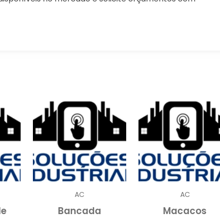
sencial para manter a operação dos veículos pesados
por eficiência e confiabilidade no transporte de cargas
 a diferença. Neste guia, vamos explorar como seleciona
e os benefícios de investir em modelos de alta qualidad
OR DE BATERIA DE CAMINHÃO
um dispositivo projetado para recarregar as bateria
 ônibus. Esses carregadores são fundamentais par
pre prontas para fornecer a energia necessária a
alt
lmente em operações de transporte que exigem
altas capacidade
são projetados para lidar com as
AC
AC
 grande porte. Eles oferecem diferentes modos d
de
Bancada
Macacos
carga rápida e manutenção, permitindo que o usuári