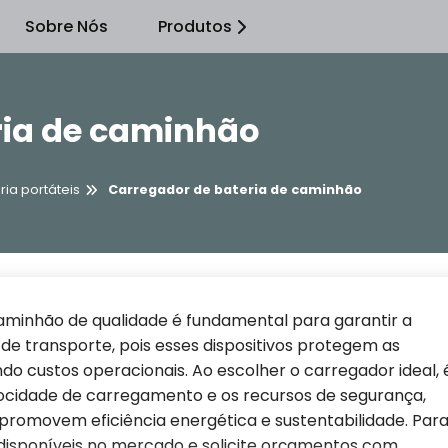
Sobre Nós
Produtos
ria de caminhão
ia portáteis
Carregador de bateria de caminhão
aminhão de qualidade é fundamental para garantir a
 de transporte, pois esses dispositivos protegem as
indo custos operacionais. Ao escolher o carregador ideal, 
locidade de carregamento e os recursos de segurança,
romovem eficiência energética e sustentabilidade. Par
 disponíveis no mercado e solicite orçamentos com