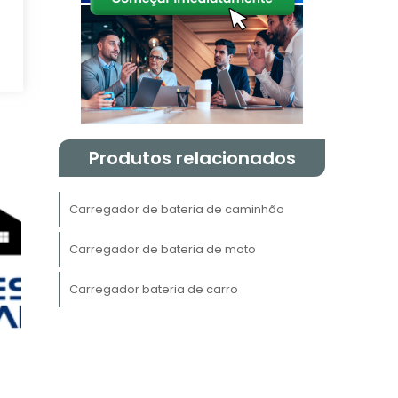
,
r
e.
Produtos relacionados
s
Carregador de bateria de caminhão
a
Carregador de bateria de moto
o
a
Carregador bateria de carro
s
e
o