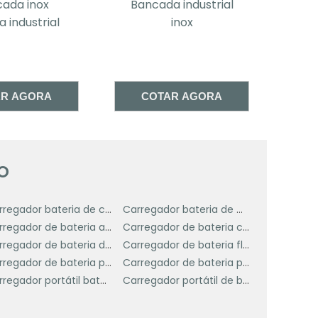
 inox
Bancada industrial
Ban
r
dustrial
inox
indus
m
s
s
AGORA
COTAR AGORA
COT
a
m
o
m
Carregador bateria de carro
Carregador bateria de moto
s
Carregador de bateria automotiva portátil
Carregador de bateria carga lenta
.
Carregador de bateria de moto
Carregador de bateria flutuante
o
Carregador de bateria portatil automotivo
Carregador de bateria portátil
Carregador portátil bateria carro
Carregador portátil de bateria
e