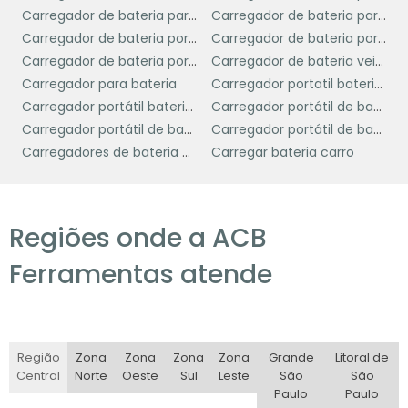
capacidade
Carregador de bateria para carro
Carregador de bateria para moto
Outro aspecto importante é a
de carga
Carregador de bateria portatil automotivo
Carregador de bateria portátil
da bateria portátil, geralmente
Carregador de bateria portátil preço
Carregador de bateria veicular
medida em miliampere-hora (mAh). Uma
Carregador para bateria
Carregador portatil bateria de carro
capacidade maior significa que a bateria
Carregador portátil bateria carro
Carregador portátil de bateria
pode fornecer energia por um período mais
Carregador portátil de bateria automotiva
Carregador portátil de bateria de carro
longo e dar partida em motores maiores. Para
Carregadores de bateria portáteis
Carregar bateria carro
veículos de passeio, uma bateria com
10.000 mAh
20.000
capacidade entre
e
mAh
costuma ser suficiente.
Regiões onde a ACB
funcionalidades
Além disso, considere as
adicionais
que a bateria portátil oferece.
Ferramentas atende
Modelos com saídas USB, por exemplo, são
úteis para carregar dispositivos eletrônicos,
enquanto lanternas embutidas podem ser
valiosas em situações de emergência
Região
Zona
Zona
Zona
Zona
Grande
Litoral de
Central
Norte
Oeste
Sul
Leste
São
São
noturna.
Paulo
Paulo