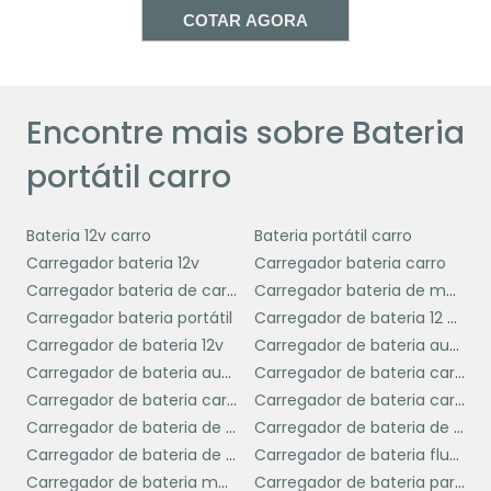
segurança, mas também oferece
COTAR AGORA
conveniência e paz de espírito, sabendo que
você está preparado para enfrentar
imprevistos na estrada.
Encontre mais sobre Bateria
COMO ESCOLHER A
BATERIA PORTÁTIL IDEAL
portátil carro
Escolher a bateria portátil ideal para o seu
Bateria 12v carro
Bateria portátil carro
carro envolve considerar vários fatores para
Carregador bateria 12v
Carregador bateria carro
garantir que a solução atenda às suas
Carregador bateria de carro
Carregador bateria de moto
necessidades específicas.
Carregador bateria portátil
Carregador de bateria 12 volts
Carregador de bateria 12v
Carregador de bateria automotiva
Primeiramente, é fundamental verificar a
Carregador de bateria automotiva portátil
Carregador de bateria carga lenta
compatibilidade
da bateria portátil com o
Carregador de bateria carro
Carregador de bateria carro e moto
modelo do seu veículo. Isso garante que a
Carregador de bateria de caminhão
Carregador de bateria de carro portátil
bateria tenha a capacidade necessária para
Carregador de bateria de moto
Carregador de bateria flutuante
dar partida no motor do seu carro.
Carregador de bateria moto
Carregador de bateria para automóvel