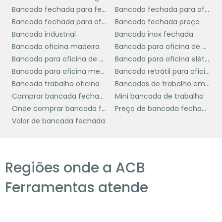
termos de durabilidade e funcionalidade.
Bancada fechada para ferramenta
Bancada fechada para oficina
Bancada fechada para oficina preço
Bancada fechada preço
COMO ESCOLHER O
Bancada industrial
Bancada inox fechada
FORNECEDOR IDEAL
Bancada oficina madeira
Bancada para oficina de madeira
Bancada para oficina de moto
Bancada para oficina elétrica
Escolher o fornecedor ideal para adquirir uma
Bancada para oficina mecânica
Bancada retrátil para oficina
bancada fechada
é um passo crucial que
Bancada trabalho oficina
Bancadas de trabalho em madeira
pode impactar diretamente na qualidade do
Comprar bancada fechada
Mini bancada de trabalho
produto e na satisfação do cliente. Existem
Onde comprar bancada fechada
Preço de bancada fechada
alguns critérios importantes a serem
Valor de bancada fechada
considerados ao selecionar um fornecedor.
Primeiramente, avalie a reputação do
Regiões onde a ACB
fornecedor no mercado. Pesquise por
avaliações e depoimentos de clientes
Ferramentas atende
anteriores para ter uma ideia da qualidade
dos produtos e do atendimento ao cliente.
Um fornecedor bem avaliado é um indicativo