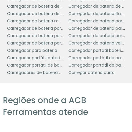
Os carregadores portáteis de bateria
Carregador de bateria de caminhão
Carregador de bateria de carro portátil
oferecem uma série de benefícios que os
Carregador de bateria de moto
Carregador de bateria flutuante
tornam indispensáveis no cotidiano moderno.
Carregador de bateria moto
Carregador de bateria para automóvel
Primeiramente, eles proporcionam
Carregador de bateria para carro
Carregador de bateria para moto
conveniência e mobilidade
, permitindo
Carregador de bateria portatil automotivo
Carregador de bateria portátil
que você carregue seus dispositivos em
Carregador de bateria portátil preço
Carregador de bateria veicular
qualquer lugar, sem a necessidade de
Carregador para bateria
Carregador portatil bateria de carro
procurar por uma tomada elétrica. Isso é
Carregador portátil bateria carro
Carregador portátil de bateria
especialmente útil durante viagens, em
Carregador portátil de bateria automotiva
Carregador portátil de bateria de carro
eventos ao ar livre ou em situações de
Carregadores de bateria portáteis
Carregar bateria carro
emergência.
segurança
Outro benefício significativo é a
e a confiabilidade
que eles oferecem. Com
Regiões onde a ACB
um carregador portátil, você tem a garantia
de que seus dispositivos essenciais, como
Ferramentas atende
smartphones e tablets, estarão sempre
carregados e prontos para uso, evitando
situações inconvenientes ou até mesmo