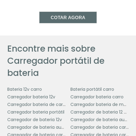
requerem energia constante para funcionar.
Seja em viagens, no trabalho ou em
atividades ao ar livre, ter um carregador
COTAR AGORA
portátil à mão garante que você não fique
sem bateria nos momentos mais críticos.
Além disso, muitos carregadores portáteis
Encontre mais sobre
modernos oferecem recursos adicionais,
Carregador portátil de
carregamento rápido
como
, múltiplas
portas de saída para carregar vários
bateria
dispositivos simultaneamente e até mesmo
resistência à água e poeira, tornando-os
Bateria 12v carro
Bateria portátil carro
ainda mais versáteis e adequados para
Carregador bateria 12v
Carregador bateria carro
diferentes necessidades e ambientes.
Carregador bateria de carro
Carregador bateria de moto
BENEFÍCIOS DE USAR UM
Carregador bateria portátil
Carregador de bateria 12 volts
CARREGADOR PORTÁTIL
Carregador de bateria 12v
Carregador de bateria automotiva
Carregador de bateria automotiva portátil
Carregador de bateria carga lenta
Carregador de bateria carro
Carregador de bateria carro e moto