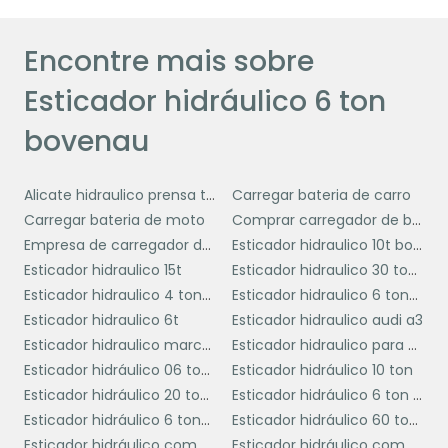
precisão. Isso é crucial em ambientes onde a
precisão e a segurança são primordiais.
Encontre mais sobre
O esticador Bovenau também encontra
Esticador hidráulico 6 ton
aplicações em setores como mineração,
onde a robustez e a durabilidade do
bovenau
equipamento são indispensáveis para o
manuseio de materiais pesados em
Alicate hidraulico prensa terminal
Carregar bateria de carro
condições adversas. Assim, ele se torna uma
Carregar bateria de moto
Comprar carregador de bateria de carro
ferramenta indispensável para empresas que
Empresa de carregador de bateria portátil
Esticador hidraulico 10t bovenau
buscam otimizar seus processos e garantir a
Esticador hidraulico 15t
Esticador hidraulico 30 toneladas
segurança de suas operações.
Esticador hidraulico 4 toneladas
Esticador hidraulico 6 toneladas
Esticador hidraulico 6t
Esticador hidraulico audi a3
COMO ESCOLHER O
Esticador hidraulico marcon 10t
Esticador hidraulico para cambagem
ESTICADOR HIDRÁULICO
Esticador hidráulico 06 ton ribeiro
Esticador hidráulico 10 ton
IDEAL
Esticador hidráulico 20 toneladas
Esticador hidráulico 6 ton bovenau
Esticador hidráulico 6 toneladas marcon
Esticador hidráulico 60 toneladas
Escolher o esticador hidráulico ideal para suas
Esticador hidráulico com cunha
Esticador hidráulico com manômetro