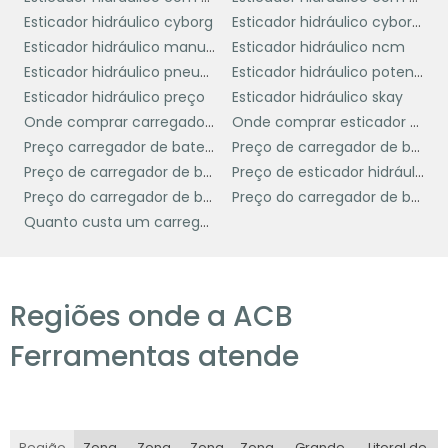
operações comerciais envolve considerar
Esticador hidráulico cyborg
Esticador hidráulico cyborg usado
uma série de fatores que garantem que o
Esticador hidráulico manual
Esticador hidráulico ncm
equipamento atenda às suas necessidades
Esticador hidráulico pneumático
Esticador hidráulico potente brasil
específicas.
Esticador hidráulico preço
Esticador hidráulico skay
Primeiramente, é essencial avaliar a
Onde comprar carregador de bateria portátil
Onde comprar esticador hidráulico
capacidade de carga necessária
Preço carregador de bateria
Preço de carregador de bateria de carro
. O
Preço de carregador de bateria portátil
Preço de esticador hidráulico
esticador hidráulico 6 ton Bovenau é uma
Preço do carregador de bateria
Preço do carregador de bateria de carro
excelente opção para tarefas que exigem
Quanto custa um carregador de bateria
movimentação de cargas pesadas com
segurança e eficiência.
durabilidade e a
Outro ponto crucial é a
Regiões onde a ACB
qualidade de construção
do
equipamento. Optar por um esticador
Ferramentas atende
fabricado com materiais de alta resistência,
como o da Bovenau, assegura que o
equipamento suporte o uso constante e as
condições adversas, prolongando sua vida útil
Região
Zona
Zona
Zona
Zona
Grande
Litoral de