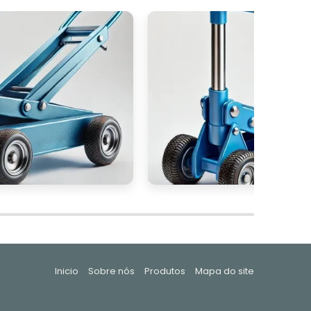
é
a
é
o
á
s
m
s
r
e
Inicio
Sobre nós
Produtos
Mapa do site