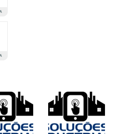
s
e
A
s
m
A
e
a
s
e
o
a
e