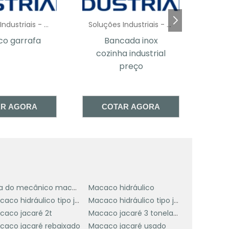
,
r
Soluções Industriais - AC
Soluções Industriais - AC
ada inox
Bancada industrial
Ma
a
a industrial
de aço
e
preço
e
AR AGORA
COTAR AGORA
.
r
e
o
a
Loja do mecânico macaco jacaré
Macaco hidráulico
a
Macaco hidráulico tipo jacaré 2t
Macaco hidráulico tipo jacaré 5 toneladas
caco jacaré 2t
Macaco jacaré 3 toneladas
caco jacaré rebaixado
Macaco jacaré usado