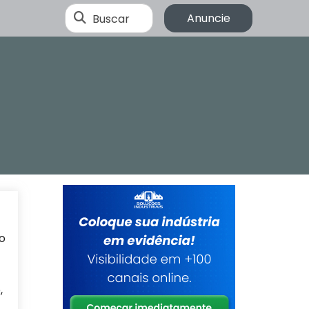
Buscar
Anuncie
o
,