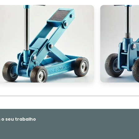
rante o uso, minimizando o risco de acidentes. Isso 
s industriais, onde a segurança dos operadores é um
lidade
do equipamento. Escolha um macaco jacar
a qualidade, que seja capaz de resistir ao uso intens
á um excelente retorno sobre o investimento e reduzir
s.
nais
que podem ser úteis para suas operações. Algun
ça integradas, que evitam sobrecargas e protege
res. Outras funcionalidades, como alças ergonômica
ainda mais a usabilidade e a segurança do macaco.
ssível escolher o macaco jacaré hidráulico que melho
do operações eficientes e seguras em seu ambient
 o seu trabalho