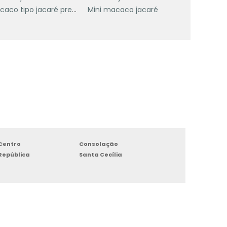
Macaco tipo jacaré preço
Mini macaco jacaré
é
s
é
0
e
Centro
Consolação
República
Santa Cecília
s
o
a
s