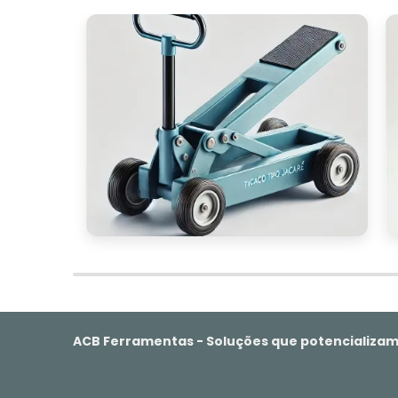
robustas oferecem maior estabilidade du
particularmente importante em ambiente
prioridade.
durabi
Outro aspecto a considerar é a
hidráulico fabricado com materiais de alt
em ambientes desafiadores. Isso garantir
a necessidade de substituições frequente
Por fim, avalie as
funcionalidades adicio
modelos vêm com válvulas de seguran
tanto o equipamento quanto os operado
e sistemas de bloqueio, podem melhorar 
Ao considerar todos esses fatores, é po
atende às suas necessidades, garantin
industrial ou comercial.
ACB Ferramentas - Soluções que potencializam
CONCLUSÃO