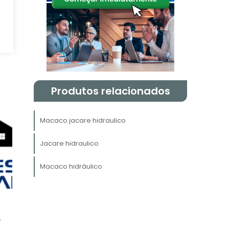
e
Produtos relacionados
Macaco jacare hidraulico
Jacare hidraulico
e
e
Macaco hidráulico
e
.
é
o