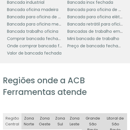
Bancada industrial
Bancada inox fechada
em cozinhas comerciais.
Bancada oficina madeira
Bancada para oficina de madeira
O primeiro passo é a limpeza regular, que
Bancada para oficina de moto
Bancada para oficina elétrica
deve ser feita com detergentes neutros e
Bancada para oficina mecânica
Bancada retrátil para oficina
panos macios para evitar arranhões na
Bancada trabalho oficina
Bancadas de trabalho em madeira
superfície. Produtos abrasivos ou esponjas de
Comprar bancada fechada
Mini bancada de trabalho
aço devem ser evitados, pois podem danificar
Onde comprar bancada fechada
Preço de bancada fechada
o acabamento do inox.
Valor de bancada fechada
Após a limpeza, é importante secar a
bancada completamente para evitar
Regiões onde a ACB
manchas de água, que podem comprometer
a aparência do material. Além disso, a
Ferramentas atende
aplicação periódica de um polidor de aço
inoxidável pode ajudar a manter o brilho e a
proteção da superfície contra agentes
corrosivos.
Região
Zona
Zona
Zona
Zona
Grande
Litoral de
Central
Norte
Oeste
Sul
Leste
São
São
Verificar regularmente as junções e os
Paulo
Paulo