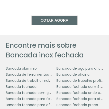
seguros durante o uso.
A versatilidade da bancada inox fechada
COTAR AGORA
também se estende a sua capacidade de
personalização. Dependendo das
necessidades específicas do
estabelecimento, ela pode ser projetada com
Encontre mais sobre
diferentes configurações, como pias
embutidas ou áreas de corte integradas,
Bancada inox fechada
otimizando o fluxo de trabalho e aumentando
a eficiência operacional na cozinha.
Bancada alumínio
Bancada de aço para oficina
MANUTENÇÃO E
Bancada de ferramentas para oficina
Bancada de oficina
CUIDADOS ESSENCIAIS
Bancada de trabalho multiuso
Bancada de trabalho profissional
Bancada fechada
Bancada fechada com 4 portas
Bancada fechada com gaveta
Bancada fechada onde comprar
bancada inox
A manutenção adequada da
Bancada fechada para ferramenta
Bancada fechada para oficina
fechada
é fundamental para garantir sua
Bancada fechada para oficina preço
Bancada fechada preço
longevidade e manter os padrões de higiene